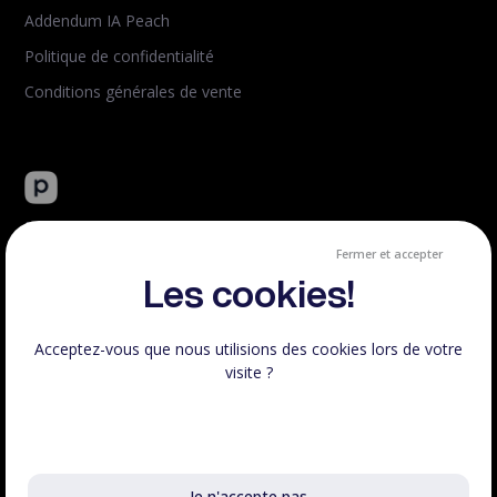
Addendum IA Peach
Politique de confidentialité
Conditions générales de vente
Peachie : plateforme tout-en-un de vente de formation en
ligne.
Fermer et accepter
Créé et hébergé en France.
Les cookies!
Acceptez-vous que nous utilisions des cookies lors de votre
visite ?
Respect RGPD
100% Français
En savoir plus sur les cookies utilisés
Voir le statut
Je n'accepte pas