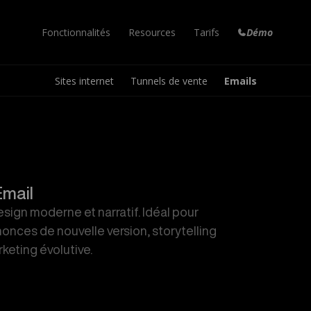
Fonctionnalités
Resources
Tarifs
Démo
Sites internet
Tunnels de vente
Emails
Formation en ligne
Marketplace
Email Marketing
Vos cours en ligne
Templates à réutiliser
Newsletters et emails
Campagne Email
Aide
Tunnel de Vente
Envois en automatiques
Réponses à vos questions
Augmentez vos conversions
Articles de blog
Nouveautés
Factures Automatiques
Votre propre blog
Dernières mises à jour
Pour toutes vos ventes
Email
Site internet
Blog
Espace de travail
ign moderne et narratif. Idéal pour
Le vôtre en quelques clics
Astuces et tutoriels
Collaborez à plusieurs
nces de nouvelle version, storytelling
Nouveau!
Communauté
Peach
keting évolutive.
Votre communauté privée
Votre agent IA personnel