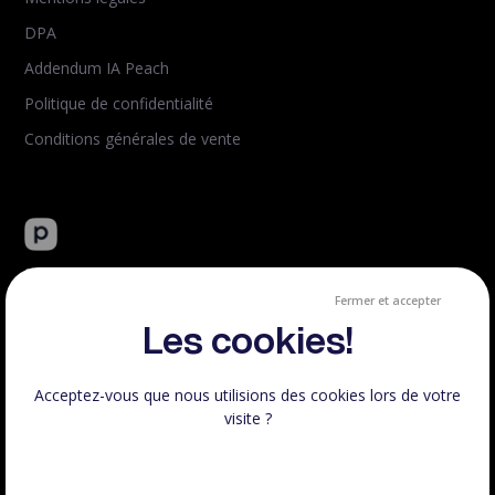
DPA
Addendum IA Peach
Politique de confidentialité
Conditions générales de vente
Peachie : plateforme tout-en-un de vente de formation en
ligne.
Fermer et accepter
Créé et hébergé en France.
Les cookies!
Acceptez-vous que nous utilisions des cookies lors de votre
visite ?
Respect RGPD
100% Français
En savoir plus sur les cookies utilisés
Voir le statut