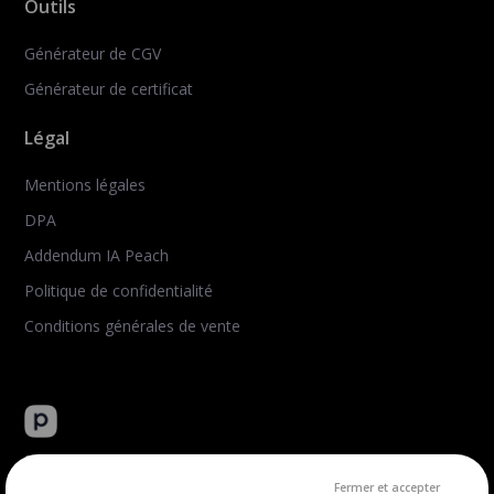
Outils
Générateur de CGV
Générateur de certificat
Légal
Mentions légales
DPA
Addendum IA Peach
Politique de confidentialité
Conditions générales de vente
Peachie : plateforme tout-en-un de vente de formation en
ligne.
Fermer et accepter