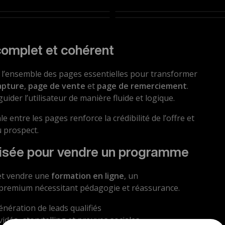
Page de vente
Page de remerciement
complet et cohérent
 l’ensemble des pages essentielles pour transformer
apture
,
page de vente
et
page de remerciement
.
der l’utilisateur de manière fluide et logique.
le entre les pages renforce la crédibilité de l’offre et
u prospect.
misée pour vendre un programme
 et vendre une
formation en ligne
, un
remium nécessitant pédagogie et réassurance.
nération de leads qualifiés
idéo, storytelling et preuves sociales