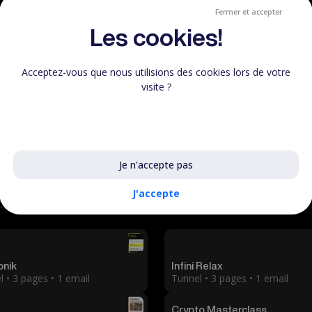
onfirmer l’inscription et guider la suite
Fermer et accepter
t sans friction
Les cookies!
ts sur l’ensemble du tunnel
e tunnels Peachie
Acceptez-vous que nous utilisions des cookies lors de votre
visite ?
e solution clé en main pour structurer une stratégie
e, convertir efficacement et automatiser la vente de
En savoir plus sur les cookies utilisés
Je n'accepte pas
J'accepte
.
onik
Infini Relax
 • 3 pages • 1 email
Tunnel • 3 pages • 1 email
Crypto Masterclass