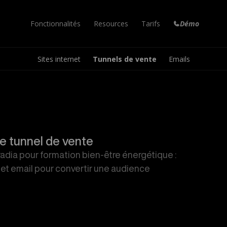
Fonctionnalités
Resources
Tarifs
Démo
Sites internet
Tunnels de vente
Emails
Formation en ligne
Marketplace
Email Marketing
Vos cours en ligne
Templates à réutiliser
Newsletters et emails
Campagne Email
Aide
Tunnel de Vente
Envois en automatiques
Réponses à vos questions
Augmentez vos conversions
Articles de blog
Nouveautés
Factures Automatiques
Votre propre blog
Dernières mises à jour
Pour toutes vos ventes
e tunnel de vente
Site internet
Blog
Espace de travail
adia pour formation bien-être énergétique :
Le vôtre en quelques clics
Astuces et tutoriels
Collaborez à plusieurs
et email pour convertir une audience
Nouveau!
Communauté
Peach
Votre communauté privée
Votre agent IA personnel