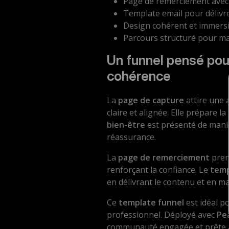
Page de remerciement avec
Template email pour délivre
Design cohérent et immersi
Parcours structuré pour ma
Un funnel pensé pour
cohérence
La
page de capture
attire une 
claire et alignée. Elle prépare la
bien-être
est présenté de mani
réassurance.
La
page de remerciement
prend
renforçant la confiance. Le
temp
en délivrant le contenu et en m
Ce
template funnel
est idéal p
professionnel. Déployé avec
Pe
communauté engagée et prête à 