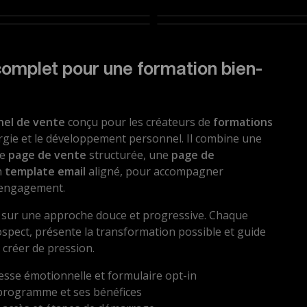
Page de vente
Page de remerciement
complet pour une formation bien-
nel de vente
conçu pour les créateurs de
formations
ergie et le développement personnel. Il combine une
ne
page de vente
structurée, une
page de
n
template email
aligné, pour accompagner
 l’engagement.
 sur une approche douce et progressive. Chaque
ospect, présente la transformation possible et guide
 créer de pression.
sse émotionnelle et formulaire opt-in
 programme et ses bénéfices