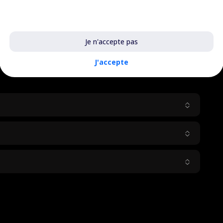
En savoir plus sur les cookies utilisés
 personne souhaitant créer une
landing page
nte
, capable de convertir chaque visite en prospect
Je n'accepte pas
J'accepte