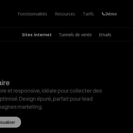
Fonctionnalités
Resources
Tarifs
Démo
Sites internet
Tunnels de vente
Emails
Formation en ligne
Marketplace
Email Marketing
Vos cours en ligne
Templates à réutiliser
Newsletters et emails
Campagne Email
Aide
Tunnel de Vente
Envois en automatiques
Réponses à vos questions
Augmentez vos conversions
Articles de blog
Nouveautés
Factures Automatiques
Votre propre blog
Dernières mises à jour
Pour toutes vos ventes
ire
Site internet
Blog
Espace de travail
re et responsive, idéale pour collecter des
Le vôtre en quelques clics
Astuces et tutoriels
Collaborez à plusieurs
ptimisé. Design épuré, parfait pour lead
Nouveau!
Communauté
Peach
pagnes marketing.
Votre communauté privée
Votre agent IA personnel
isualiser