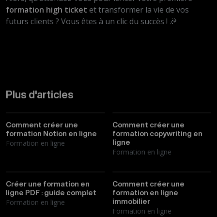
formation high ticket
et transformer la vie de vos
futurs clients ? Vous êtes à un clic du succès ! 🎉
Plus d'articles
Thibault
01/04/2026
Thibault
30/03/2026
Comment créer une
Comment créer une
formation Notion en ligne
formation copywriting en
Formation en ligne
ligne
Formation en ligne
Thibault
25/03/2026
Thibault
23/03/2026
Créer une formation en
Comment créer une
ligne PDF : guide complet
formation en ligne
Formation en ligne
immobilier
Formation en ligne