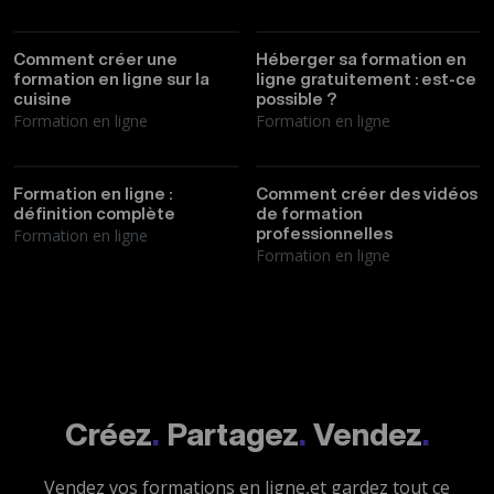
Thibault
22/03/2026
Thibault
19/03/2026
Comment créer une
Héberger sa formation en
formation en ligne sur la
ligne gratuitement : est-ce
cuisine
possible ?
Formation en ligne
Formation en ligne
Thibault
12/03/2026
Thibault
08/03/2026
Formation en ligne :
Comment créer des vidéos
définition complète
de formation
Formation en ligne
professionnelles
Formation en ligne
Créez
.
Partagez
.
Vendez
.
Vendez vos formations en ligne,
et gardez tout ce