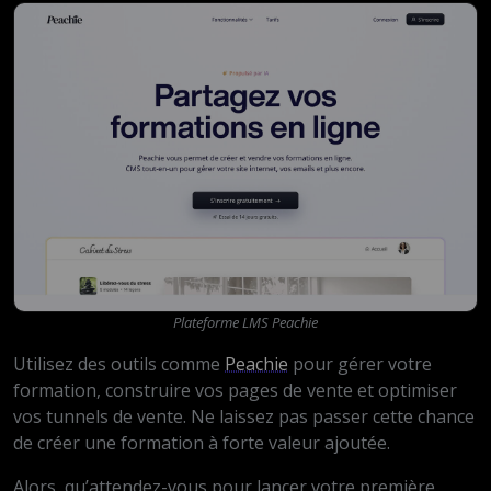
Plateforme LMS Peachie
Utilisez des outils comme
Peachie
pour gérer votre
formation, construire vos pages de vente et optimiser
vos tunnels de vente. Ne laissez pas passer cette chance
de créer une formation à forte valeur ajoutée.
Alors, qu’attendez-vous pour lancer votre première