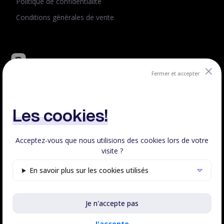
Politique de confidentialité
Conditions générales de vente
Fermer et accepter
Peachie : plateforme tout-en-un de vente de formation en
ligne.
Créé et hébergé en France.
Les cookies!
Acceptez-vous que nous utilisions des cookies lors de votre
visite ?
Respect RGPD
100% Français
En savoir plus sur les cookies utilisés
Voir le statut
Je n'accepte pas
©Peachie 2023 - 2026 | Fait avec
♥
en France, tous droits
réservés.
J'accepte