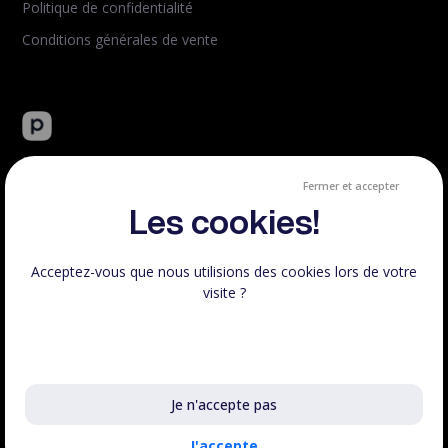
Politique de confidentialité
Conditions générales de vente
Peachie : plateforme tout-en-un de vente de formation en
ligne.
Fermer et accepter
Créé et hébergé en France.
Les cookies!
Acceptez-vous que nous utilisions des cookies lors de votre
visite ?
Respect RGPD
100% Français
En savoir plus sur les cookies utilisés
Voir le statut
Je n'accepte pas
©Peachie 2023 - 2026 | Fait avec
♥
en France, tous droits
réservés.
J'accepte