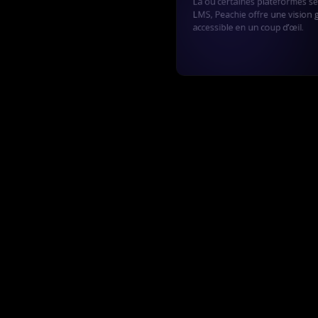
Là où certaines plateformes s
LMS, Peachie offre une vision 
accessible en un coup d’œil.