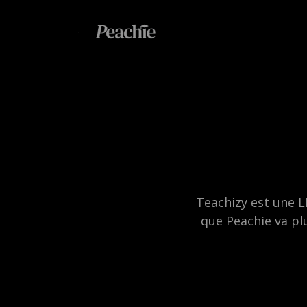
Teachizy est une L
que Peachie va plu