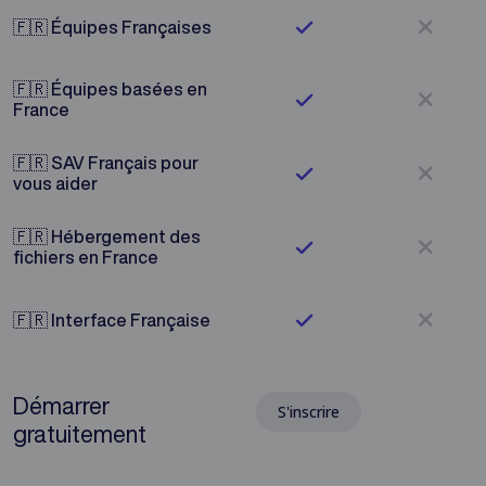
non
Peachie oui
🇫🇷 Équipes Françaises
🇫🇷 Équipes basées en
non
Peachie oui
France
🇫🇷 SAV Français pour
non
Peachie oui
vous aider
🇫🇷 Hébergement des
non
Peachie oui
fichiers en France
non
Peachie oui
🇫🇷 Interface Française
Démarrer
S'inscrire
gratuitement