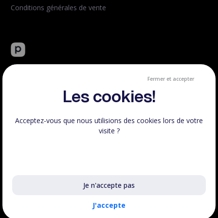
Conditions générales de vente
Peachie : plateforme tout-en-un de vente de formation en
ligne.
Fermer et accepter
Créé et hébergé en France.
Les cookies!
Acceptez-vous que nous utilisions des cookies lors de votre
visite ?
Respect RGPD
100% Français
En savoir plus sur les cookies utilisés
Voir le statut
Je n'accepte pas
©Peachie 2023 - 2026 | Fait avec
♥
en France, tous droits
réservés.
J'accepte