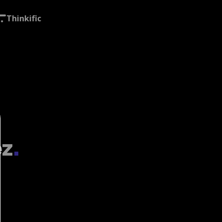
Thinkific
ez
.