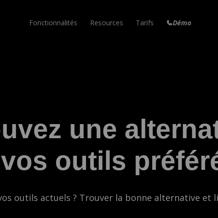
Fonctionnalités
Resources
Tarifs
Démo
Formation en ligne
Marketplace
Email Marketing
Vos cours en ligne
Templates à réutiliser
Newsletters et emails
Campagne Email
Aide
Tunnel de Vente
Envois en automatiques
Réponses à vos questions
Augmentez vos conversions
Articles de blog
Nouveautés
Factures Automatiques
uvez une alterna
Votre propre blog
Dernières mises à jour
Pour toutes vos ventes
Site internet
Blog
Espace de travail
 vos outils préfér
Le vôtre en quelques clics
Astuces et tutoriels
Collaborez à plusieurs
Nouveau!
Communauté
Peach
Votre communauté privée
Votre agent IA personnel
vos outils actuels ? Trouver la bonne alternative et l