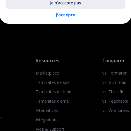
Je n'accepte pas
J'accepte
Resources
Comparer
Marketplace
vs. Formator
Templates de site
vs. Gumroad
Templates de tunnel
vs. Thinkific
Templates d'email
vs. Teachable
Alternatives
vs. Wordpress
au
Intégrations
Aide & Support