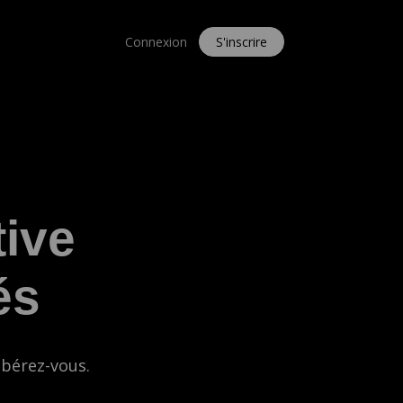
Connexion
S'inscrire
tive
és
ibérez-vous.