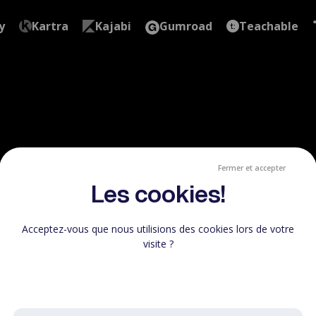
y
Kartra
Kajabi
Gumroad
Teachable
Fermer et accepter
Les cookies!
réez
.
Partagez
.
Vend
Acceptez-vous que nous utilisions des cookies lors de votre
visite ?
Vendez vos formations en ligne,
et gardez tout ce que vous gagnez.
En savoir plus sur les cookies utilisés
Créer un compte