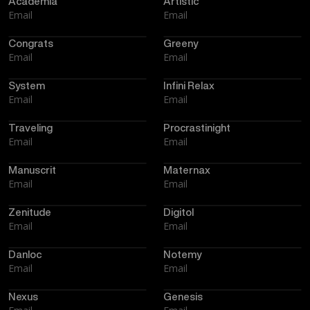
Academia
Artistic
Email
Email
Congrats
Greeny
Email
Email
System
Infini Relax
Email
Email
Traveling
Procrastinight
Email
Email
Manuscrit
Maternax
Email
Email
Zenitude
Digitol
Email
Email
Danloc
Notemy
Email
Email
Nexus
Genesis