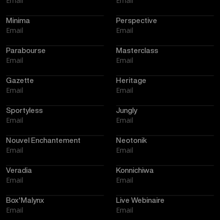
Email
Email
Minima
Perspective
Email
Email
Parabourse
Masterclass
Email
Email
Gazette
Heritage
Email
Email
Sportyless
Jungly
Email
Email
Nouvel Enchantement
Neotonik
Email
Email
Veradia
Konnichiwa
Email
Email
Box'Malynx
Live Webinaire
Email
Email