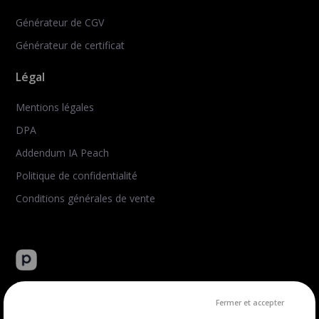
Générateur de CGV
Générateur de certificat
Légal
Mentions légales
DPA
Addendum IA Peach
Politique de confidentialité
Conditions générales de vente
Peachie : plateforme tout-en-un de vente de formation en
ligne.
Fermer et accepter