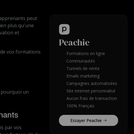
s apprenants peut
bien plus qu'une
vation et
Peachie
n de vos formations
Formations en ligne
Communautés
Tunnels de vente
Emails marketing
Campagnes automatisées
Site internet personnalisé
e pourquoi un
Aucun frais de transaction
100% Français
enants
Essayer Peachie
is par vos