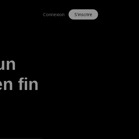
Connexion
S'inscrire
un
en fin