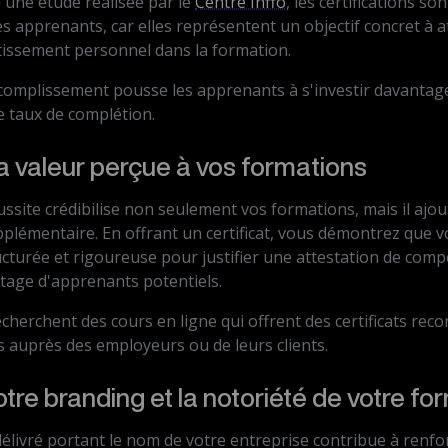
 une étude réalisée par le
Centre Inffo
, les certifications so
s apprenants, car elles représentent un objectif concret à a
stissement personnel dans la formation.
complissement pousse les apprenants à s'investir davantage
e taux de complétion.
la valeur perçue à vos formations
éussite crédibilise non seulement vos formations, mais il aj
plémentaire. En offrant un certificat, vous démontrez que v
cturée et rigoureuse pour justifier une attestation de comp
ntage d'apprenants potentiels.
herchent des cours en ligne qui offrent des certificats reco
 auprès des employeurs ou de leurs clients.
tre branding et la notoriété de votre fo
délivré portant le nom de votre entreprise contribue à renfo