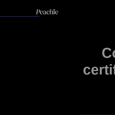
C
certi