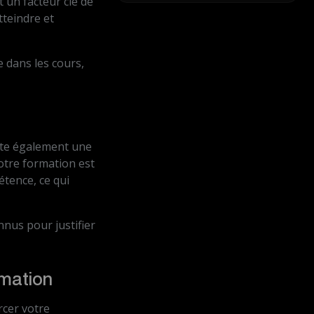
nt un facteur clé de
tteindre et
 dans les cours,
oute également une
otre formation est
étence, ce qui
nnus pour justifier
rmation
rcer votre