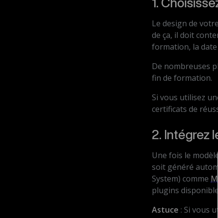
1. Choisisse
Le design de votre 
de ça, il doit con
formation, la dat
De nombreuses p
fin de formation.
Si vous utilisez 
certificats de réu
2. Intégrez 
Une fois le modèle
soit généré automa
System) comme
M
plugins disponible
Astuce
: Si vous u