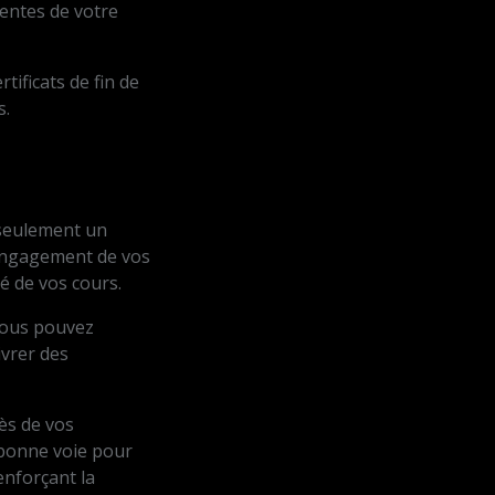
entes de votre
ificats de fin de
s.
s seulement un
'engagement de vos
té de vos cours.
vous pouvez
vrer des
cès de vos
a bonne voie pour
enforçant la