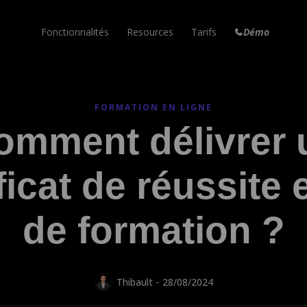
Fonctionnalités
Resources
Tarifs
Démo
Formation en ligne
Marketplace
Email Marketing
Vos cours en ligne
Templates à réutiliser
Newsletters et emails
FORMATION EN LIGNE
Campagne Email
Aide
Tunnel de Vente
omment délivrer 
Envois en automatiques
Réponses à vos questions
Augmentez vos conversions
Articles de blog
Nouveautés
Factures Automatiques
ficat de réussite 
Votre propre blog
Dernières mises à jour
Pour toutes vos ventes
Site internet
Blog
Espace de travail
Le vôtre en quelques clics
Astuces et tutoriels
Collaborez à plusieurs
de formation ?
Nouveau!
Communauté
Peach
Votre communauté privée
Votre agent IA personnel
-
Thibault
28/08/2024