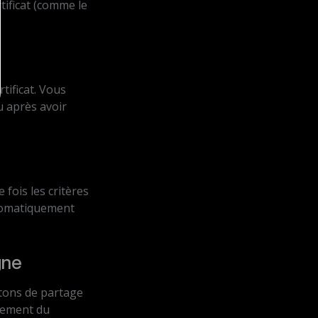
rtificat (comme le
tificat. Vous
u après avoir
 fois les critères
automatiquement
gne
utons de partage
rgement du