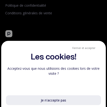
Politique de confidentialité
Conditions générales de vente
Peachie : plateforme tout-en-un de vente de formation en
ligne.
Fermer et accepter
Créé et hébergé en France.
Les cookies!
Acceptez-vous que nous utilisions des cookies lors de votre
visite ?
Respect RGPD
100% Français
En savoir plus sur les cookies utilisés
Voir le statut
Je n'accepte pas
©Peachie 2023 - 2026 | Fait avec
♥
en France, tous droits
réservés.