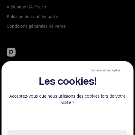
Addendum IA Peach
Politique de confidentialité
Conditions générales de vente
Peachie : plateforme tout-en-un de vente de formation en
ligne.
Fermer et accepter
Créé et hébergé en France.
Les cookies!
Acceptez-vous que nous utilisions des cookies lors de votre
visite ?
Respect RGPD
100% Français
En savoir plus sur les cookies utilisés
Voir le statut