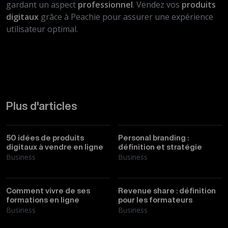
gardant un aspect
professionnel
. Vendez vos
produits
digitaux
grâce à Peachie pour assurer une expérience
utilisateur optimal.
Plus d'articles
Thibault
26/03/2026
Thibault
17/03/2026
50 idées de produits
Personal branding :
digitaux à vendre en ligne
définition et stratégie
Business
Business
Thibault
10/03/2026
Thibault
09/03/2026
Comment vivre de ses
Revenue share : définition
formations en ligne
pour les formateurs
Business
Business