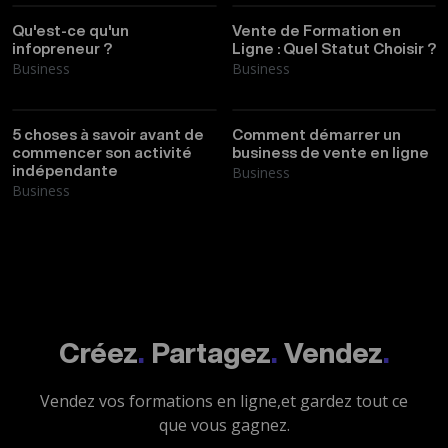
Peachie
06/03/2026
Thibault
03/09/2024
Qu'est-ce qu'un
Vente de Formation en
infopreneur ?
Ligne : Quel Statut Choisir ?
Business
Business
Léonard
03/09/2024
Thibault
14/02/2023
5 choses à savoir avant de
Comment démarrer un
commencer son activité
business de vente en ligne
indépendante
Business
Business
Créez
.
Partagez
.
Vendez
.
Vendez vos formations en ligne,
et gardez tout ce
que vous gagnez.