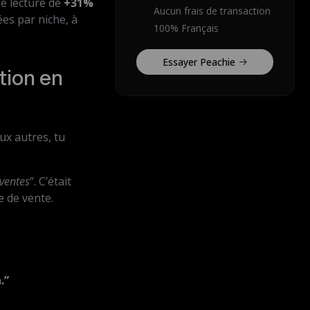
e lecture de
+31%
Aucun frais de transaction
es par niche, à
100% Français
Essayer Peachie
tion en
ux autres, tu
 ventes
”. C’était
e de vente.
.”