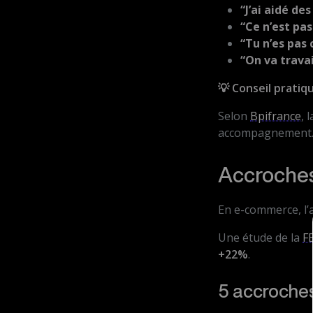
“J’ai aidé de
“Ce n’est pa
“Tu n’es pas 
“On va trava
💡 Conseil pratiqu
Selon
Bpifrance
, 
accompagnement
Accroches
En e-commerce, l’a
Une étude de la
F
+22%
.
5 accroches