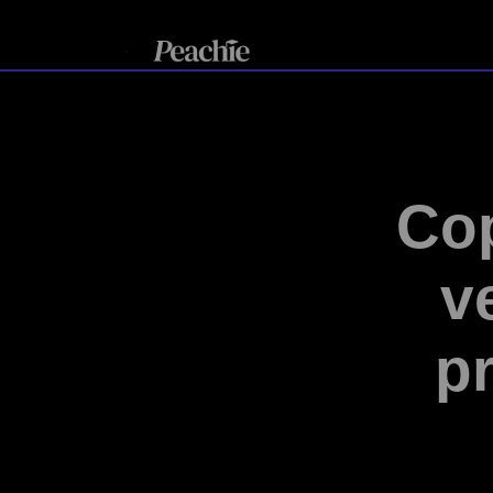
Cop
v
pr