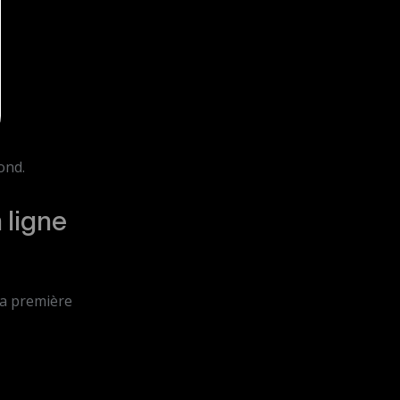
ond.
 ligne
 sa première