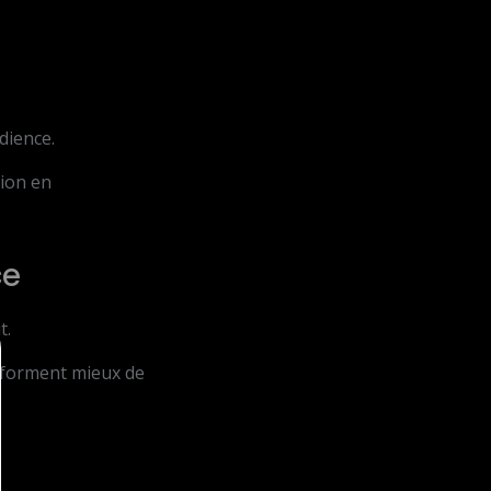
dience.
sion en
ce
t.
rforment mieux de