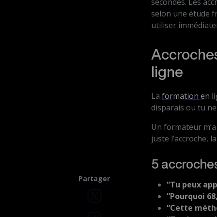
secondes. Les acc
selon une étude fr
utiliser immédiat
Accroches
ligne
La
formation en l
disparais ou tu ne
Un formateur m’a d
juste l’accroche, 
5 accroches
Partager
“Tu peux app
“Pourquoi 6
“Cette méthod