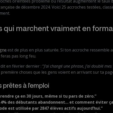
roches orientées problème ou résultat augmentent le taux d
ançaise de décembre 2024. Voici 25 accroches testées, classé
ement.
 qui marchent vraiment en forma
igne
est de plus en plus saturée. Si ton accroche ressemble a
 feras pas long feu.
it en février dernier : “
J’ai changé une phrase, j’ai doublé mes
la première choses que les gens voient en arrivant sur ta pag
 prêtes à l’emploi
rendre ça en 30 jours, même si tu pars de zéro.”
8,4% des débutants abandonnent… et comment éviter ça
e est utilisée par 2847 élèves actifs aujourd’hui.”