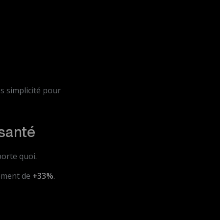
s simplicité pour
 santé
porte quoi.
gement de
+33%
.