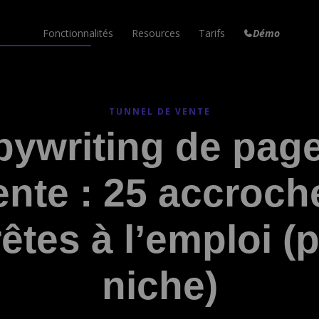
Fonctionnalités
Resources
Tarifs
Démo
Formation en ligne
Marketplace
Email Marketing
Vos cours en ligne
Templates à réutiliser
Newsletters et emails
TUNNEL DE VENTE
Campagne Email
Aide
Tunnel de Vente
ywriting de pag
Envois en automatiques
Réponses à vos questions
Augmentez vos conversions
Articles de blog
Nouveautés
Factures Automatiques
ente : 25 accroch
Votre propre blog
Dernières mises à jour
Pour toutes vos ventes
Site internet
Blog
Espace de travail
Le vôtre en quelques clics
Astuces et tutoriels
Collaborez à plusieurs
êtes à l’emploi (
Nouveau!
Communauté
Peach
Votre communauté privée
Votre agent IA personnel
niche)