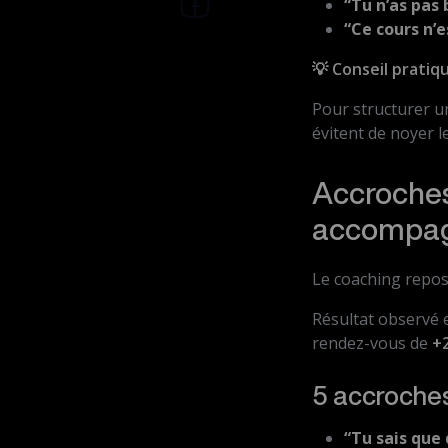
“Tu n’as pas 
“Ce cours n’e
💡 Conseil pratiqu
Pour structurer u
évitent de noyer 
Accroches
accompa
Le coaching repose 
Résultat observé e
rendez-vous de
+
5 accroche
“Tu sais que