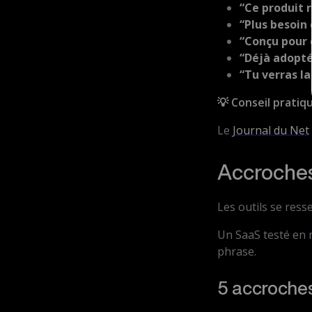
“Ce produit r
“Plus besoin
“Conçu pour 
“Déjà adopté 
“Tu verras la
💡 Conseil pratiqu
Le
Journal du Net
Accroches
Les outils se ress
Un SaaS testé en
phrase.
5 accroches