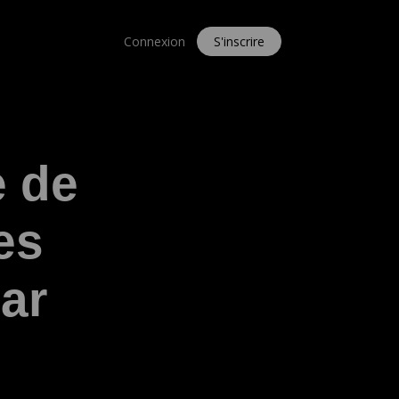
Connexion
S'inscrire
e de
es
par