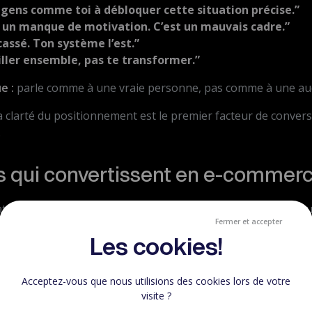
s gens comme toi à débloquer cette situation précise.”
s un manque de motivation. C’est un mauvais cadre.”
cassé. Ton système l’est.”
iller ensemble, pas te transformer.”
e :
parle comme à une vraie personne, pas comme à une au
la clarté du positionnement est le premier facteur de conver
.
 qui convertissent en e-commer
ttention est ultra courte. Ton accroche doit aller droit au bu
Fermer et accepter
EVAD
montre que les pages orientées bénéfice immédiat pe
Les cookies!
Acceptez-vous que nous utilisions des cookies lors de votre
 orientées achat
visite ?