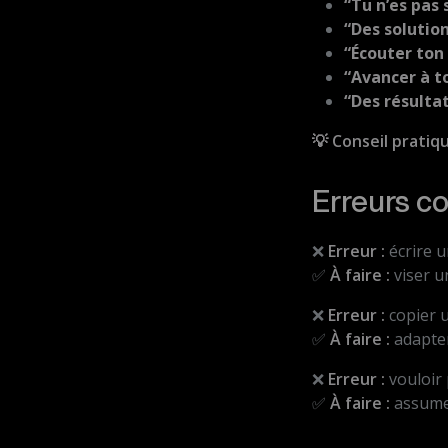
“Tu n’es pas 
“Des solution
“Écouter ton 
“Avancer à t
“Des résulta
💡 Conseil pratiqu
Erreurs co
❌
Erreur :
écrire 
✅
À faire :
viser u
❌
Erreur :
copier 
✅
À faire :
adapter
❌
Erreur :
vouloir 
✅
À faire :
assumer