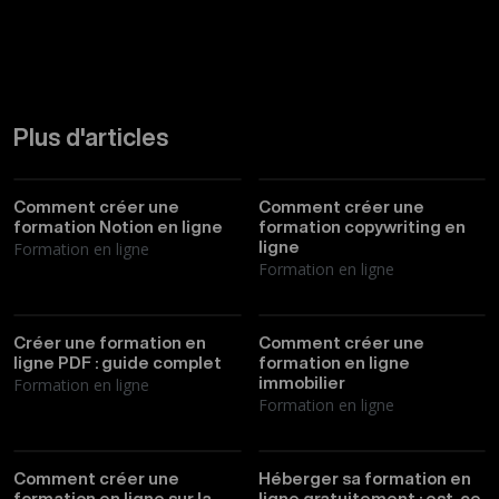
Plus d'articles
Thibault
01/04/2026
Thibault
30/03/2026
Comment créer une
Comment créer une
formation Notion en ligne
formation copywriting en
Formation en ligne
ligne
Formation en ligne
Thibault
25/03/2026
Thibault
23/03/2026
Créer une formation en
Comment créer une
ligne PDF : guide complet
formation en ligne
Formation en ligne
immobilier
Formation en ligne
Thibault
22/03/2026
Thibault
19/03/2026
Comment créer une
Héberger sa formation en
formation en ligne sur la
ligne gratuitement : est-ce