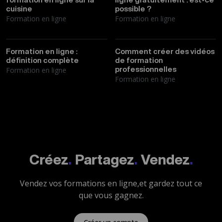
cuisine
possible ?
Formation en ligne
Formation en ligne
Thibault
12/03/2026
Thibault
08/03/2026
Formation en ligne :
Comment créer des vidéos
définition complète
de formation
Formation en ligne
professionnelles
Formation en ligne
Créez
.
Partagez
.
Vendez
.
Vendez vos formations en ligne,
et gardez tout ce
que vous gagnez.