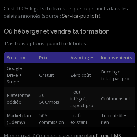
C'est 100% légal si tu livres ce que tu promets dans les
délais annoncés (source :
Service-public.fr
).
Où héberger et vendre ta formation
T'as trois options quand tu débutes :
Solution
Prix
Avantages
Inconvénients
Google
Bricolage
Drive +
Gratuit
Zéro coût
total, pas pro
Stripe
Tout
Plateforme
30-
intégré,
Coût mensuel
dédiée
50€/mois
aspect pro
Marketplace
50%
Trafic
Tu contrôles
(Udemy)
commission
existant
rien
Mon conseil ? Commence avec une
plateforme LMS