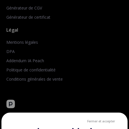
Générateur de CGV
Générateur de certificat
Légal
Mentions légales
DPA
Addendum IA Peach
Politique de confidentialité
Conditions générales de vente
Peachie : plateforme tout-en-un de vente de formation en
ligne.
Fermer et accepter
Créé et hébergé en France.