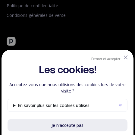
Politique de confidentialité
Conditions générales de vente
Peachie : plateforme tout-en-un de vente de formation en
ligne.
Fermer et accepter
Créé et hébergé en France.
Les cookies!
Acceptez-vous que nous utilisions des cookies lors de votre
visite ?
Respect RGPD
100% Français
En savoir plus sur les cookies utilisés
Voir le statut
Je n'accepte pas
©Peachie 2023 - 2026 | Fait avec
♥
en France, tous droits
réservés.