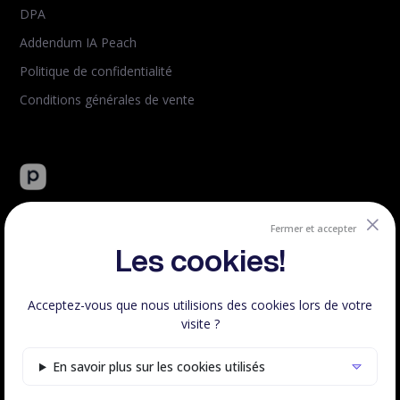
DPA
Addendum IA Peach
Politique de confidentialité
Conditions générales de vente
Peachie : plateforme tout-en-un de vente de formation en
ligne.
Fermer et accepter
Créé et hébergé en France.
Les cookies!
Acceptez-vous que nous utilisions des cookies lors de votre
visite ?
Respect RGPD
100% Français
En savoir plus sur les cookies utilisés
Voir le statut