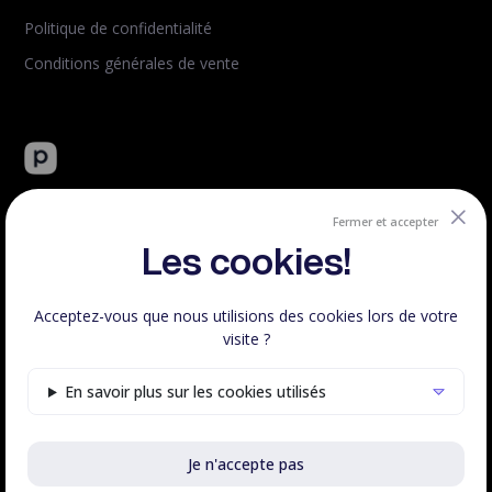
Politique de confidentialité
Conditions générales de vente
Peachie : plateforme tout-en-un de vente de formation en
ligne.
Fermer et accepter
Créé et hébergé en France.
Les cookies!
Acceptez-vous que nous utilisions des cookies lors de votre
visite ?
Respect RGPD
100% Français
En savoir plus sur les cookies utilisés
Voir le statut
Je n'accepte pas
©Peachie 2023 - 2026 | Fait avec
♥
en France, tous droits
réservés.