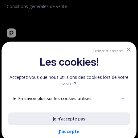
Conditions générales de vente
Peachie : plateforme tout-en-un de vente de formation en
ligne.
Fermer et accepter
Créé et hébergé en France.
Les cookies!
Acceptez-vous que nous utilisions des cookies lors de votre
visite ?
Respect RGPD
100% Français
En savoir plus sur les cookies utilisés
Voir le statut
Je n'accepte pas
©Peachie 2023 - 2026 | Fait avec
♥
en France, tous droits
réservés.
J'accepte