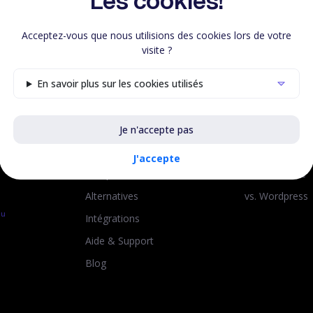
Les cookies!
Acceptez-vous que nous utilisions des cookies lors de votre
visite ?
Resources
Comparer
En savoir plus sur les cookies utilisés
Marketplace
vs. Formator
Templates de site
vs. Gumroad
Je n'accepte pas
Templates de tunnel
vs. Thinkific
J'accepte
Templates d'email
vs. Teachable
Alternatives
vs. Wordpress
au
Intégrations
Aide & Support
Blog