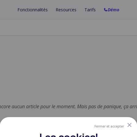
Fonctionnalités
Resources
Tarifs
Démo
Formation en ligne
Marketplace
Email Marketing
Vos cours en ligne
Templates à réutiliser
Newsletters et emails
Campagne Email
Aide
Tunnel de Vente
Envois en automatiques
Réponses à vos questions
Augmentez vos conversions
Articles de blog
Nouveautés
Factures Automatiques
Votre propre blog
Dernières mises à jour
Pour toutes vos ventes
Site internet
Blog
Espace de travail
Le vôtre en quelques clics
Astuces et tutoriels
Collaborez à plusieurs
Nouveau!
Communauté
Peach
Votre communauté privée
Votre agent IA personnel
core aucun article pour le moment. Mais pas de panique, ça arri
Fermer et accepter