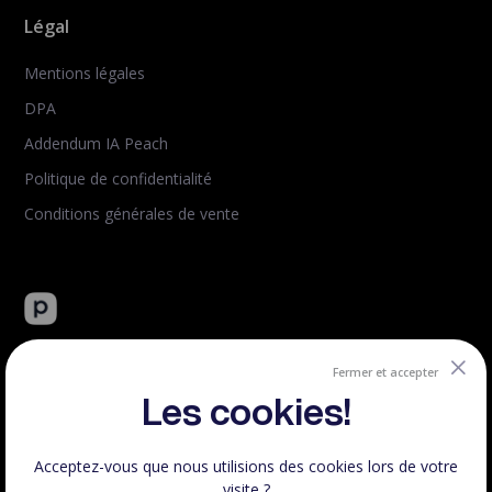
Légal
Mentions légales
DPA
Addendum IA Peach
Politique de confidentialité
Conditions générales de vente
Peachie : plateforme tout-en-un de vente de formation en
ligne.
Fermer et accepter
Créé et hébergé en France.
Les cookies!
Acceptez-vous que nous utilisions des cookies lors de votre
visite ?